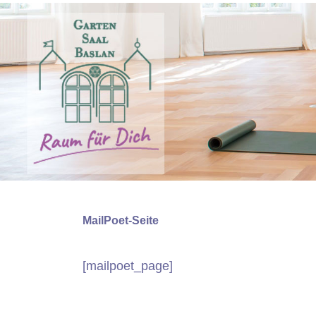
Zum
Inhalt
springen
MailPoet-Seite
[mailpoet_page]