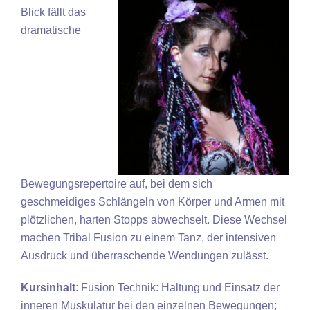
Blick fällt das
dramatische
Bewegungsrepertoire auf, bei dem sich
geschmeidiges Schlängeln von Körper und Armen mit
plötzlichen, harten Stopps abwechselt. Diese Wechsel
machen Tribal Fusion zu einem Tanz, der intensiven
Ausdruck und überraschende Wendungen zulässt.
Kursinhalt
: Fusion Technik: Haltung und Einsatz der
inneren Muskulatur bei den einzelnen Bewegungen;